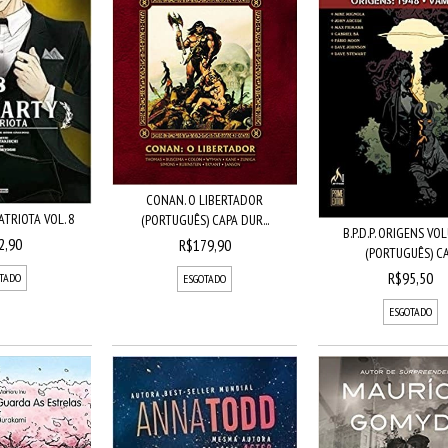
CONAN. O LIBERTADOR
TRIOTA VOL. 8
(PORTUGUÊS) CAPA DUR...
B.P.D.P. ORIGENS VO
2,90
R$179,90
(PORTUGUÊS) CA.
R$95,50
TADO
ESGOTADO
ESGOTADO