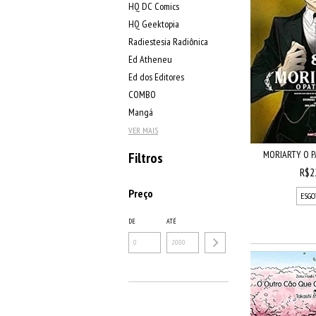
HQ DC Comics
HQ Geektopia
Radiestesia Radiônica
Ed Atheneu
Ed dos Editores
COMBO
Mangá
VER MAIS
MORIARTY O PA
Filtros
R$2
Preço
ESGO
DE
ATÉ