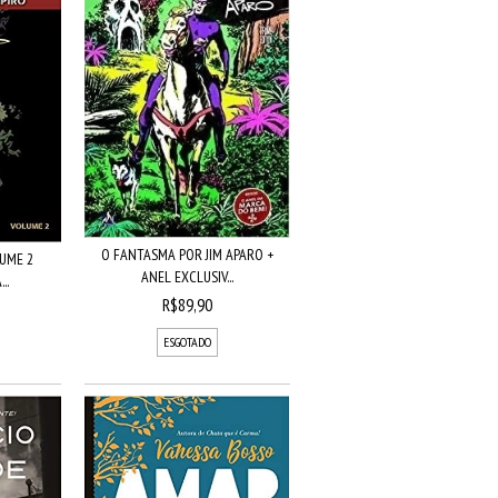
O FANTASMA POR JIM APARO +
LUME 2
ANEL EXCLUSIV...
..
R$89,90
ESGOTADO