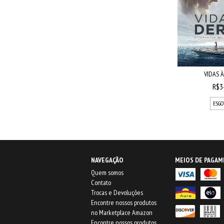
VIDAS À
R$3
ESGO
NAVEGAÇÃO
MEIOS DE PAGA
Quem somos
Contato
Trocas e Devoluções
Encontre nossos produtos
no Marketplace Amazon
Encontre nossos produtos