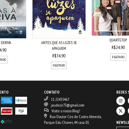
QUARTETOP
 DERIVA
ANTES QUE AS LUZES SE
R$24,90
APAGUEM
4,90
R$34,90
ESGOTADO
TADO
ESGOTADO
MENTO
CONTATO
REDES 
11 22435467
jaudecir73@gmail.com
Visite o nosso Blog!
Rua Doutor Ciro de Castro Almeida,
Parque Edu Chaves, 44 casa 01
NEWSL