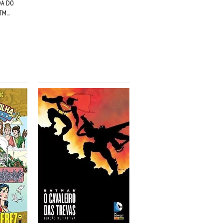
DA DO
M...