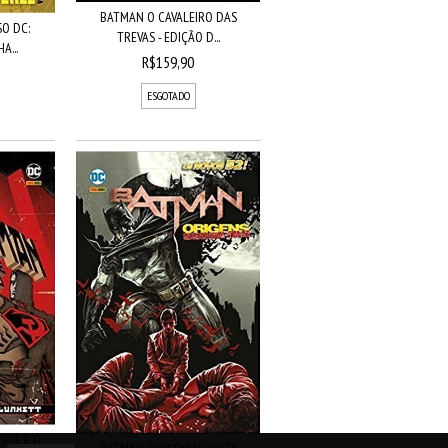
BATMAN O CAVALEIRO DAS
O DC:
TREVAS - EDIÇÃO D...
A...
R$159,90
ESGOTADO
OICE E O