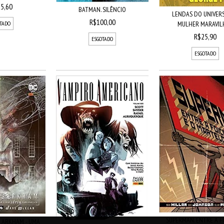
5,60
BATMAN. SILÊNCIO
LENDAS DO UNIVERS
R$100,00
MULHER MARAVILH
TADO
R$25,90
ESGOTADO
ESGOTADO
SUPERMAN. ENTRE A F
O ARKHAM - UMA