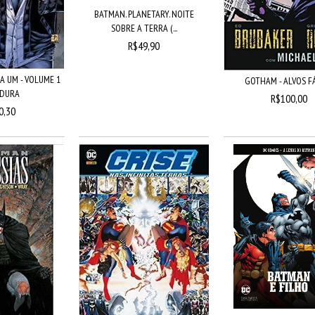
BATMAN. PLANETARY. NOITE
SOBRE A TERRA (...
R$49,90
A UM - VOLUME 1
GOTHAM - ALVOS F
 DURA
R$100,00
0,30