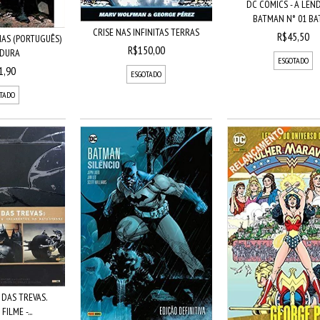
DC COMICS - A LEN
BATMAN N° 01 BAT
CRISE NAS INFINITAS TERRAS
R$45,50
IAS (PORTUGUÊS)
R$150,00
 DURA
ESGOTADO
1,90
ESGOTADO
TADO
 DAS TREVAS.
FILME -...