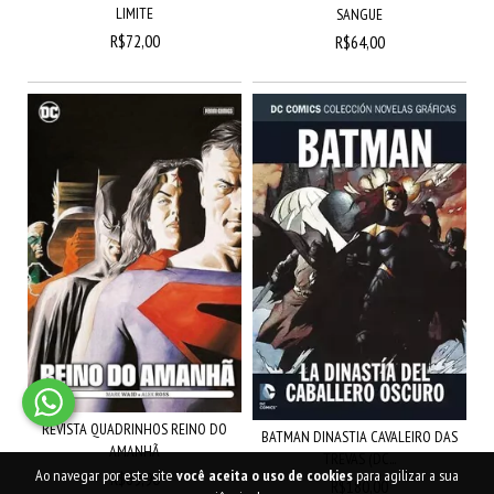
LIMITE
SANGUE
R$72,00
R$64,00
REVISTA QUADRINHOS REINO DO
BATMAN DINASTIA CAVALEIRO DAS
AMANHÃ
TREVAS (DC...
Ao navegar por este site
você aceita o uso de cookies
para agilizar a sua
R$69,90
R$180,00