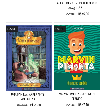
ALEX RIDER CONTRA O TEMPO. O
ATAQUE À ÁG...
R$49,00
R$59,80
15
%
OFF
12
%
OFF
MARVIN PIMENTA - O PRÍNCIPE
UMA FAMÍLIA... ARREPIANTE! -
PERDIDO
VOLUME 2. C...
R$47,50
R$53,80
R$51,00
R$59,80