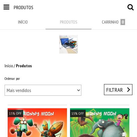
PRODUTOS
INÍCIO
PRODUTOS
CARRINHO
0
Início
/
Produtos
Ordenar por
FILTRAR
15
%
OFF
15
%
OFF