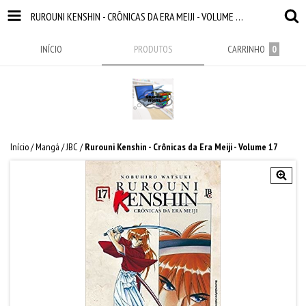
RUROUNI KENSHIN - CRÔNICAS DA ERA MEIJI - VOLUME 17
INÍCIO
PRODUTOS
CARRINHO
0
Início
/
Mangá
/
JBC
/
Rurouni Kenshin - Crônicas da Era Meiji - Volume 17