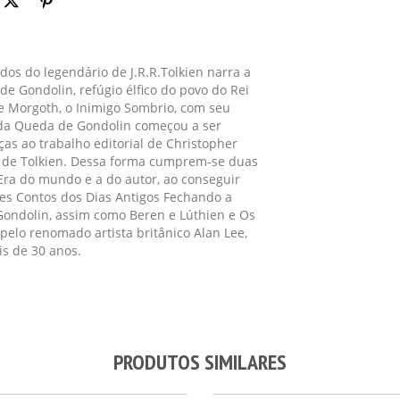
dos do legendário de J.R.R.Tolkien narra a
e Gondolin, refúgio élfico do povo do Rei
se Morgoth, o Inimigo Sombrio, com seu
a da Queda de Gondolin começou a ser
as ao trabalho editorial de Christopher
ras de Tolkien. Dessa forma cumprem-se duas
 Era do mundo e a do autor, ao conseguir
des Contos dos Dias Antigos Fechando a
Gondolin, assim como Beren e Lúthien e Os
 pelo renomado artista britânico Alan Lee,
is de 30 anos.
PRODUTOS SIMILARES