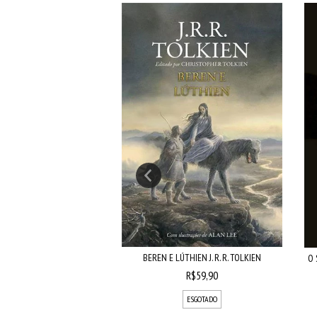
BEREN E LÚTHIEN J. R. R. TOLKIEN
O 
F J. R. R. TOLKIEN
R$59,90
R$64,90
ESGOTADO
ESGOTADO