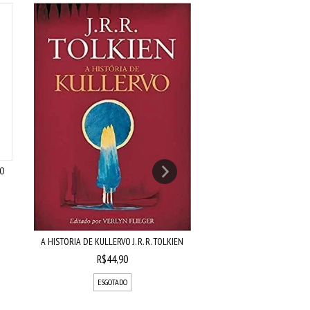
DO
A HISTORIA DE KULLERVO J. R. R. TOLKIEN
J.R.R. TOLKIEN E C.S. LEWIS
R$44,90
R$49,90
ESGOTADO
ESGOTADO