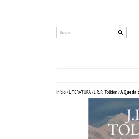
Início
LITERATURA
J. R. R. Tolkien
A Queda d
/
/
/