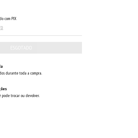
o com PIX
TO
da
dos durante toda a compra.
ções
ê pode trocar ou devolver.