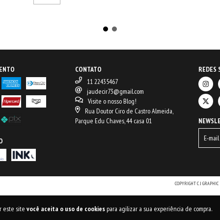
MENTO
CONTATO
REDES 
11 22435467
jaudecir73@gmail.com
Visite o nosso Blog!
Rua Doutor Ciro de Castro Almeida,
Parque Edu Chaves, 44 casa 01
NEWSL
O
COPYRIGHT C J GRAPHIC 
r este site
você aceita o uso de cookies
para agilizar a sua experiência de compra.