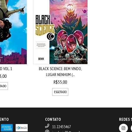
 VOL. 1
BLACK SCIENCE: BEM VINDO,
LUGAR NENHUM (...
5,00
R$55,00
TADO
ESGOTADO
MENTO
CONTATO
REDES 
11 22435467