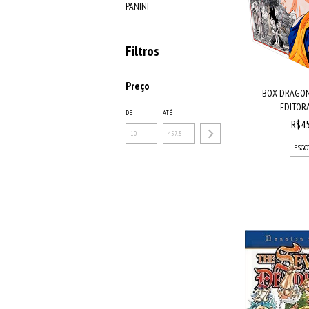
PANINI
Filtros
Preço
BOX DRAGON 
EDITORA
DE
ATÉ
R$45
ESGO