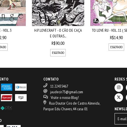
- VOL. 3
H.P. LOVECRAFT - O CÃO DE CAÇA
TO LOVE RU - VOL. 11 ( 
E OUTRAS...
2,90
R$14,90
R$90,00
TADO
ESGOTADO
ESGOTADO
MENTO
CONTATO
REDES 
11 22435467
jaudecir73@gmail.com
Visite o nosso Blog!
Rua Doutor Ciro de Castro Almeida,
Parque Edu Chaves, 44 casa 01
NEWSL
O