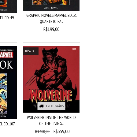
GRAPHIC NOVELS MARVEL ED. 31
L ED. 49
QUARTETO FA...
.
R$199,00
10
%
OFF
FRETE GRÁTIS
WOLVERINE INSIDE THE WORLD
OF THE LIVING...
L ED. 107
R$359,00
R$400,00