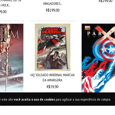
R$199,00
VINGADORES...
HULK...
R$199,00
9,00
HQ SOLDADO INVERNAL MARCHA
DA AMARGURA
R$59,90
ESGOTADO
- CAPA DURA
r este site
você aceita o uso de cookies
para agilizar a sua experiência de compra.
PARAISO X - JIM KR
5,00
R$166,00